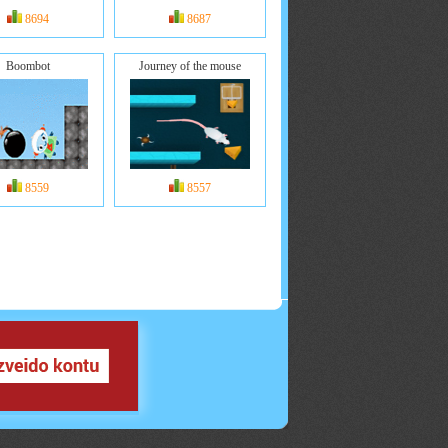
8694
8687
Boombot
Journey of the mouse
8559
8557