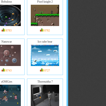
Bobulous
Pixel knight 2
8783
8782
Nanowar
Ice cube bear
8743
8727
zOMGies
Thorenzitha 7