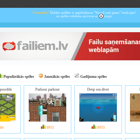
Uzmanību!
Dažām spēlēm ir saglabāšanas "Save\Load game" funkcijas!
un spēles reklāma aizveras ar
pogu.
Populārākās spēles
Jaunākās spēles
Gadījuma spēles
possible
Parkour parkour
Deep sea diver
64
8951
8933