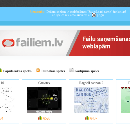
Uzmanību!
Dažām spēlēm ir saglabāšanas "Save\Load game" funkcijas!
un spēles reklāma aizveras ar
pogu.
Populārākās spēles
Jaunākās spēles
Gadījuma spēles
 10
Gravitex
Ragdoll cannon 2
D
84
6526
6457