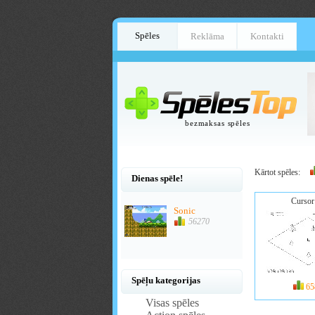
Spēles
Reklāma
Kontakti
bezmaksas spēles
Kārtot spēles:
Dienas spēle!
Cursor
Sonic
56270
Spēļu kategorijas
65
Visas spēles