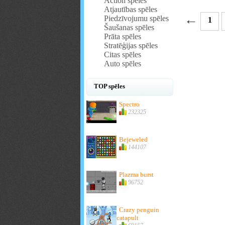
Action spēles
Atjautības spēles
←
Piedzīvojumu spēles
1
Šaušanas spēles
Prāta spēles
Stratēģijas spēles
Citas spēles
Auto spēles
TOP spēles
Spectro
232325
Bejeweled
144107
Plazma burst
96752
Crazy penguin
catapult