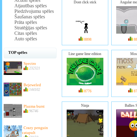
Action spēles
Dont click stick
Angular m
Atjautības spēles
Piedzīvojumu spēles
Šaušanas spēles
Prāta spēles
Stratēģijas spēles
Citas spēles
Auto spēles
8898
8
TOP spēles
Line game lime edition
Mos
Spectro
232321
Bejeweled
144102
8776
8
Ninja
Ballies 
Plazma burst
96746
Crazy penguin
catapult