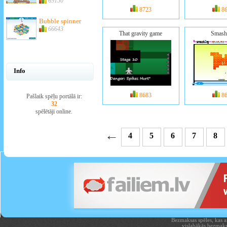
69150
8723
8
Bubble spinner
66643
That gravity game
Smash
Info
8683
8
Pašlaik spēļu portālā ir:
32
spēlētāji online.
←
4
5
6
7
8
Bezmaksas spēles, kas aiz
vislabākās bezmaks