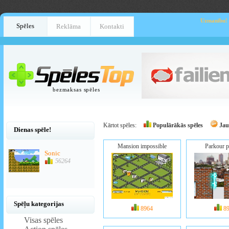
Uzmanību!
Spēles
Reklāma
Kontakti
bezmaksas spēles
Kārtot spēles:
Populārākās spēles
Jau
Dienas spēle!
Mansion impossible
Parkour p
Sonic
56264
Spēļu kategorijas
8964
8
Visas spēles