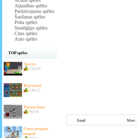
Action spēles
Atjautības spēles
Piedzīvojumu spēles
Šaušanas spēles
Prāta spēles
Stratēģijas spēles
Citas spēles
Auto spēles
TOP spēles
Spectro
232330
Bejeweled
144115
Plazma burst
96759
Email
More...
Crazy penguin
catapult