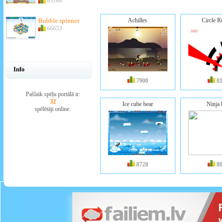
69164
Bubble spinner
Achilles
Circle R
66653
Info
7900
8
Pašlaik spēļu portālā ir:
32
Ice cube bear
Ninja 
spēlētāji online.
8728
8