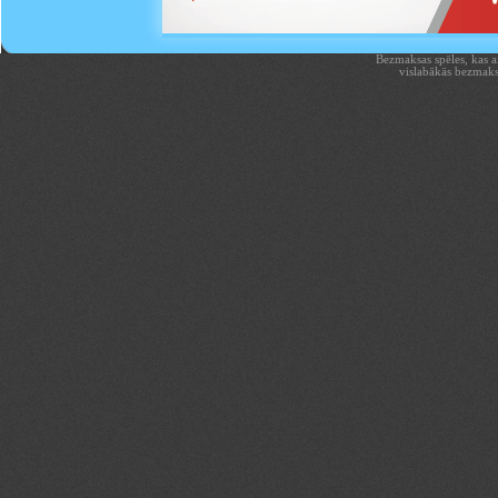
Bezmaksas spēles, kas aiz
vislabākās bezmaks