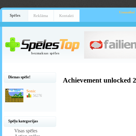
Uzmanību!
Spēles
Reklāma
Kontakti
bezmaksas spēles
Dienas spēle!
Achievement unlocked 
Sonic
56276
Spēļu kategorijas
Visas spēles