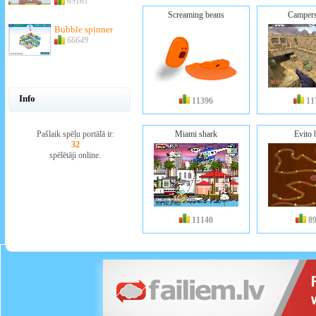
69161
Screaming beans
Campers
Bubble spinner
66649
Info
11396
11
Pašlaik spēļu portālā ir:
Miami shark
Evito 
32
spēlētāji online.
11140
8