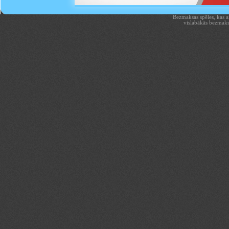
Bezmaksas spēles, kas aiz
vislabākās bezmaks