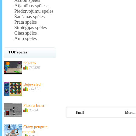
Action spēles
Atjautības spēles
Piedzīvojumu spēles
Šaušanas spēles
Prāta spēles
Stratēģijas spēles
Citas spēles
Auto spēles
TOP spēles
Spectro
232328
Bejeweled
144111
Plazma burst
96754
Email
More...
Crazy penguin
catapult