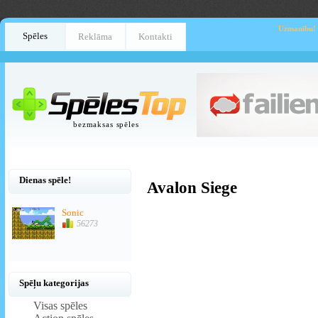
Uzmanību!
Spēles
Reklāma
Kontakti
bezmaksas spēles
Dienas spēle!
Avalon Siege
Sonic
56273
Spēļu kategorijas
Visas spēles