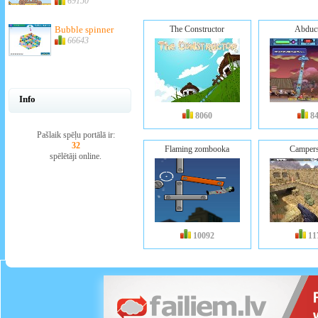
69150
Bubble spinner
The Constructor
Abduc
66643
Info
8060
8
Pašlaik spēļu portālā ir:
32
Flaming zombooka
Campers
spēlētāji online.
10092
11