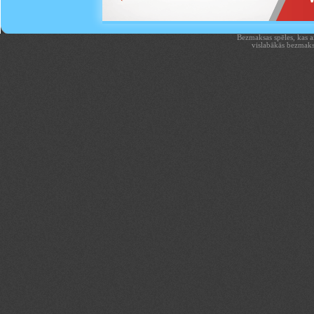
Bezmaksas spēles, kas aiz
vislabākās bezmaks