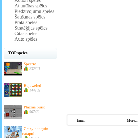
Action spēles
Atjautības spēles
Piedzīvojumu spēles
Šaušanas spēles
Prāta spēles
Stratēģijas spēles
Citas spēles
Auto spēles
TOP spēles
Spectro
232321
Bejeweled
144102
Plazma burst
96746
Email
More...
Crazy penguin
catapult