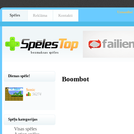
Uzmanību!
Spēles
Reklāma
Kontakti
bezmaksas spēles
Dienas spēle!
Boombot
Sonic
56274
Spēļu kategorijas
Visas spēles