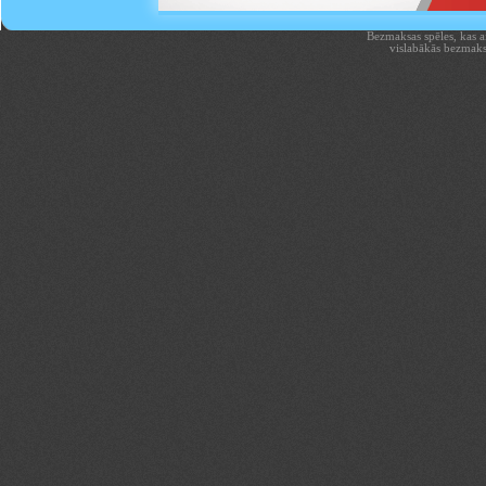
Bezmaksas spēles, kas aiz
vislabākās bezmaks