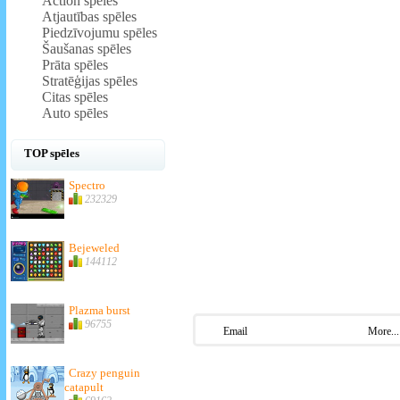
Action spēles
Atjautības spēles
Piedzīvojumu spēles
Šaušanas spēles
Prāta spēles
Stratēģijas spēles
Citas spēles
Auto spēles
TOP spēles
Spectro
232329
Bejeweled
144112
Plazma burst
96755
Email
More...
Crazy penguin
catapult