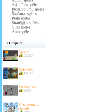
Action spēles
Atjautības spēles
Piedzīvojumu spēles
Šaušanas spēles
Prāta spēles
Stratēģijas spēles
Citas spēles
Auto spēles
TOP spēles
Spectro
232333
Bejeweled
144117
Plazma burst
96762
Crazy penguin
catapult