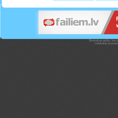
Bezmaksas spēles, kas aiz
vislabākās bezmaks