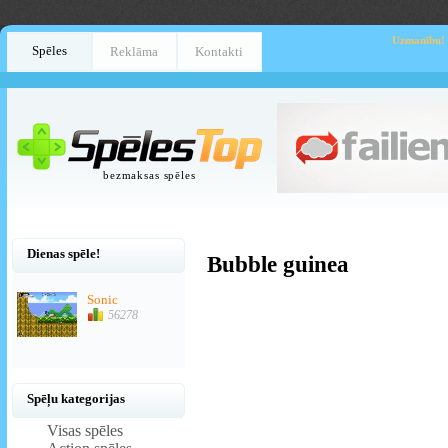
Uzmanību!
Spēles
Reklāma
Kontakti
bezmaksas spēles
Dienas spēle!
Bubble guinea
Sonic
56278
Spēļu kategorijas
Visas spēles