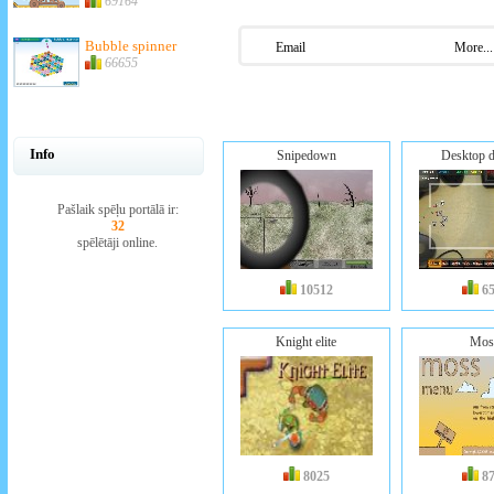
69164
Bubble spinner
Email
More...
66655
Info
Snipedown
Desktop d
Pašlaik spēļu portālā ir:
32
spēlētāji online.
10512
6
Knight elite
Mos
8025
8