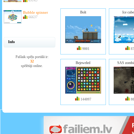
69145
Bubble spinner
Bolt
Ice cube
66637
Info
9001
8
Pašlaik spēļu portālā ir:
32
Bejeweled
SAS zombie
spēlētāji online.
144097
8