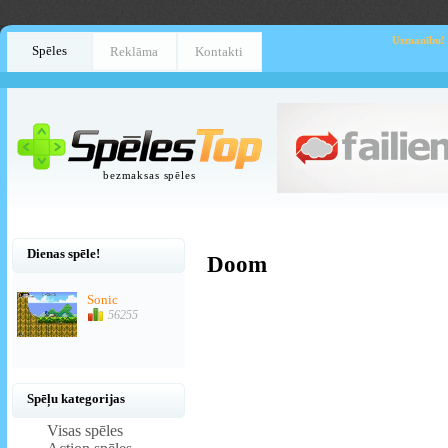
Uzmanību!
Spēles
Reklāma
Kontakti
bezmaksas spēles
Dienas spēle!
Doom
Sonic
56255
Spēļu kategorijas
Visas spēles