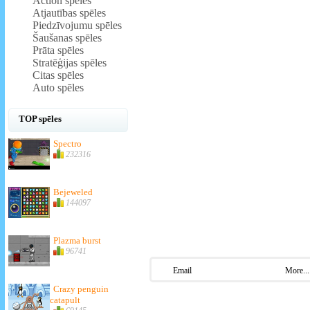
Action spēles
Atjautības spēles
Piedzīvojumu spēles
Šaušanas spēles
Prāta spēles
Stratēģijas spēles
Citas spēles
Auto spēles
TOP spēles
Spectro
232316
Bejeweled
144097
Plazma burst
96741
Email
More...
Crazy penguin
catapult