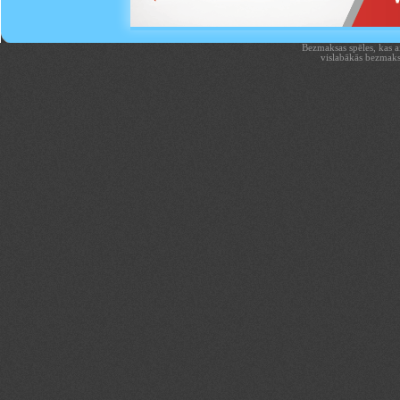
Bezmaksas spēles, kas aiz
vislabākās bezmaks