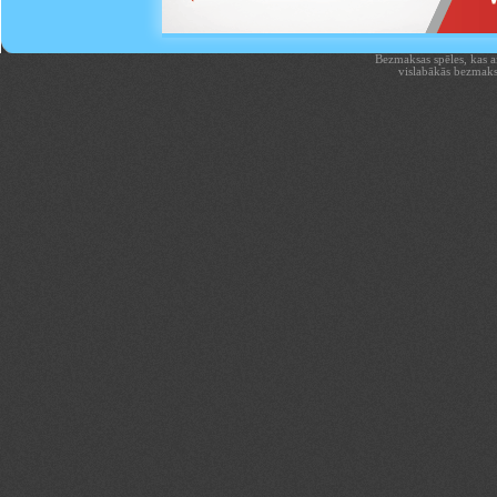
Bezmaksas spēles, kas aiz
vislabākās bezmaks