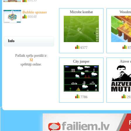
69159
Bubble spinner
Microbe kombat
Wooden
66648
Info
6577
8
Pašlaik spēļu portālā ir:
32
City jumper
Aizver 
spēlētāji online.
7786
29