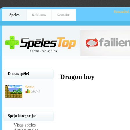
Uzmanību!
Spēles
Reklāma
Kontakti
bezmaksas spēles
Dienas spēle!
Dragon boy
Sonic
56271
Spēļu kategorijas
Visas spēles