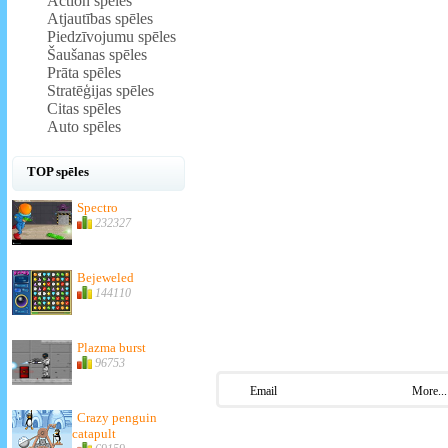
Action spēles
Atjautības spēles
Piedzīvojumu spēles
Šaušanas spēles
Prāta spēles
Stratēģijas spēles
Citas spēles
Auto spēles
TOP spēles
Spectro
232327
Bejeweled
144110
Plazma burst
96753
Email
More...
Crazy penguin
catapult