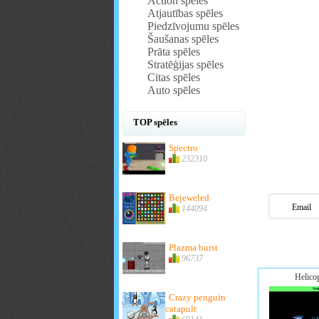
Action spēles
Atjautības spēles
Piedzīvojumu spēles
Šaušanas spēles
Prāta spēles
Stratēģijas spēles
Citas spēles
Auto spēles
TOP spēles
Spectro
232310
Bejeweled
Email
144094
Plazma burst
96737
Helicop
Crazy penguin
catapult