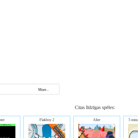
More...
Citas līdzīgas spēles:
ter
Flakboy 2
Alter
5 minu