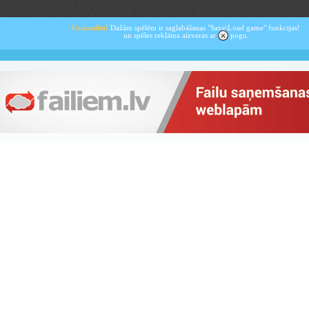
Uzmanību!
Dažām spēlēm ir saglabāšanas "Save\Load game" funkcijas!
un spēles reklāma aizveras ar
pogu.