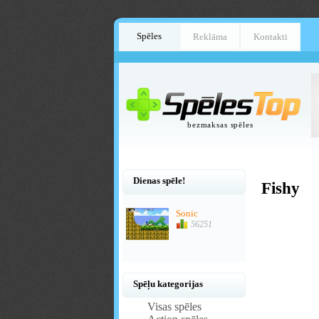
Spēles
Reklāma
Kontakti
bezmaksas spēles
Dienas spēle!
Fishy
Sonic
56251
Spēļu kategorijas
Visas spēles