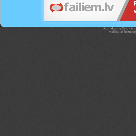
Bezmaksas spēles, kas aiz
vislabākās bezmaks