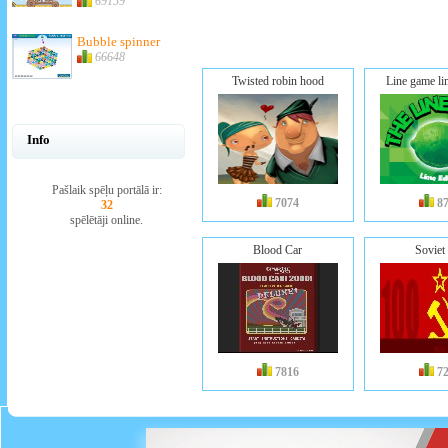
69159
Bubble spinner
66648
Twisted robin hood
Line game li
Info
Pašlaik spēļu portālā ir:
7074
8
32
spēlētāji online.
Blood Car
Soviet 
7816
7