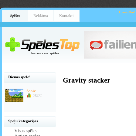
Uzmanību!
Spēles
Reklāma
Kontakti
bezmaksas spēles
Dienas spēle!
Gravity stacker
Sonic
56271
Spēļu kategorijas
Visas spēles