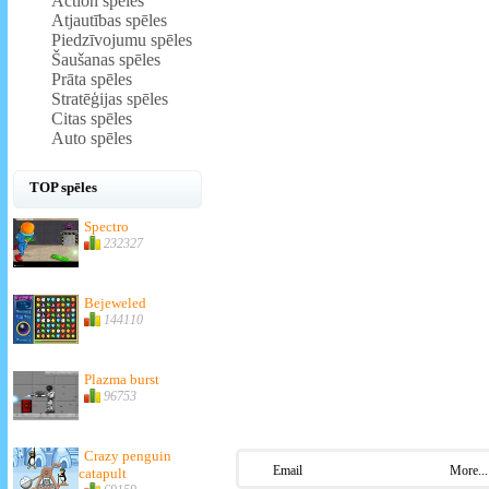
Action spēles
Atjautības spēles
Piedzīvojumu spēles
Šaušanas spēles
Prāta spēles
Stratēģijas spēles
Citas spēles
Auto spēles
TOP spēles
Spectro
232327
Bejeweled
144110
Plazma burst
96753
Crazy penguin
Email
More...
catapult