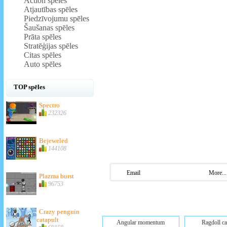
Action spēles
Atjautības spēles
Piedzīvojumu spēles
Šaušanas spēles
Prāta spēles
Stratēģijas spēles
Citas spēles
Auto spēles
TOP spēles
Spectro
232326
Bejeweled
144108
Email
More...
Plazma burst
96753
Crazy penguin
catapult
Angular momentum
Ragdoll c