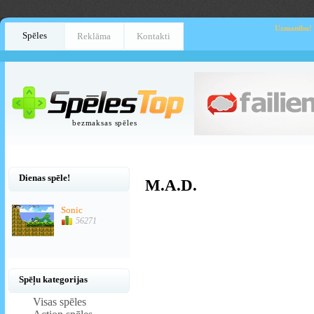
Uzmanību!
Spēles
Reklāma
Kontakti
bezmaksas spēles
Dienas spēle!
M.A.D.
Sonic
56271
Spēļu kategorijas
Visas spēles