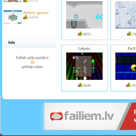
69158
Bubble spinner
66648
8855
7
Info
Labyrex
PacX
Pašlaik spēļu portālā ir:
32
spēlētāji online.
6649
31