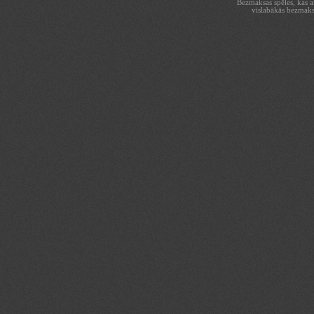
Bezmaksas spēles, kas aiz
vislabākās bezmaks