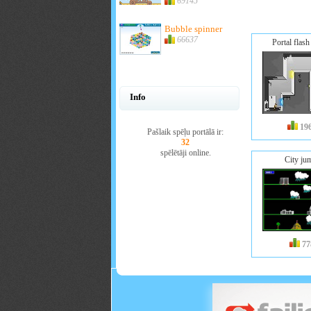
69145
Bubble spinner
66637
Portal flash
Info
19
Pašlaik spēļu portālā ir:
32
spēlētāji online.
City ju
77