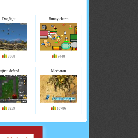
Dogfight
Bunny charm
7868
9448
ujitsu defend
Mecharon
8259
10786