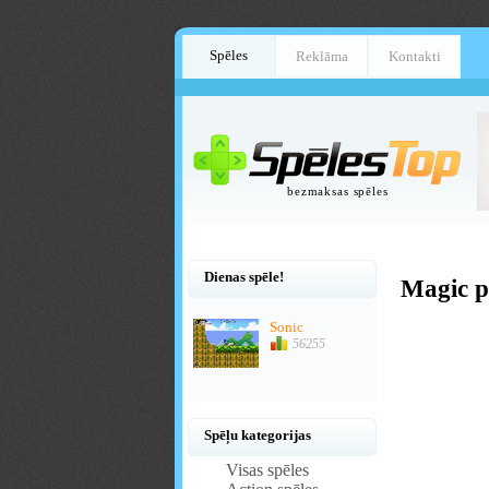
Spēles
Reklāma
Kontakti
bezmaksas spēles
Dienas spēle!
Magic p
Sonic
56255
Spēļu kategorijas
Visas spēles