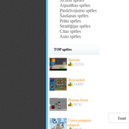
Action spēles
Atjautības spēles
Piedzīvojumu spēles
Šaušanas spēles
Prāta spēles
Stratēģijas spēles
Citas spēles
Auto spēles
TOP spēles
Spectro
232316
Bejeweled
144097
Plazma burst
96741
Email
Crazy penguin
catapult