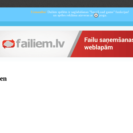
Uzmanību!
Dažām spēlēm ir saglabāšanas "Save\Load game" funkcijas!
un spēles reklāma aizveras ar
pogu.
en