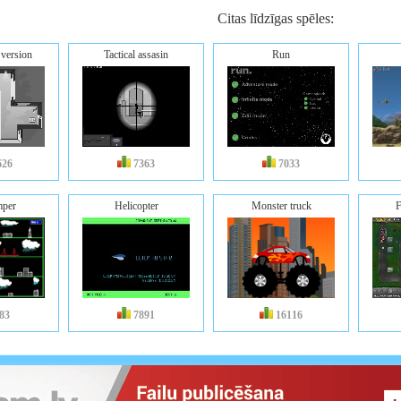
Citas līdzīgas spēles:
 version
Tactical assasin
Run
626
7363
7033
mper
Helicopter
Monster truck
F
83
7891
16116