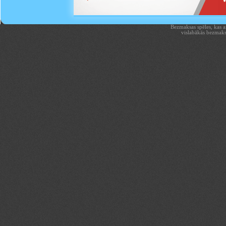
Bezmaksas spēles, kas aiz
vislabākās bezmaks