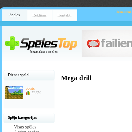
Uzmanību!
Spēles
Reklāma
Kontakti
bezmaksas spēles
Dienas spēle!
Mega drill
Sonic
56274
Spēļu kategorijas
Visas spēles