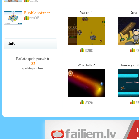
69162
Bubble spinner
Warcraft
Dream
66650
Info
9208
9
Pašlaik spēļu portālā ir:
32
Waterfalls 2
Journey of 
spēlētāji online.
8320
8