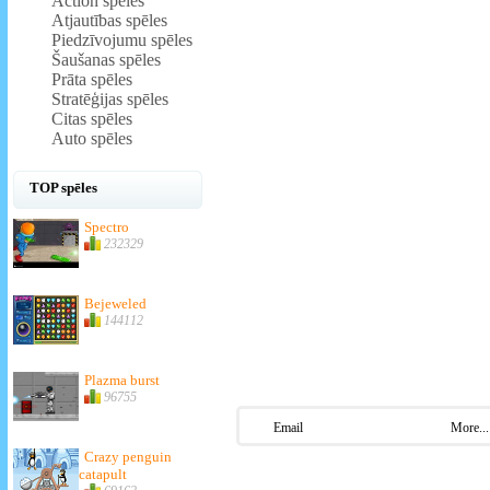
Action spēles
Atjautības spēles
Piedzīvojumu spēles
Šaušanas spēles
Prāta spēles
Stratēģijas spēles
Citas spēles
Auto spēles
TOP spēles
Spectro
232329
Bejeweled
144112
Plazma burst
96755
Email
More...
Crazy penguin
catapult