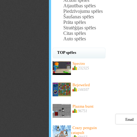
Action spēles
Atjautības spēles
Piedzīvojumu spēles
Šaušanas spēles
Prāta spēles
Stratēģijas spēles
Citas spēles
Auto spēles
TOP spēles
Spectro
232325
Bejeweled
144107
Plazma burst
96751
Email
Crazy penguin
catapult