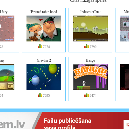
Citas līdzīgas spēles:
l fury
Twisted robin hood
IndestructTank
Min
78
7074
7790
omy
Gravitee 2
Bango
04
7095
9474