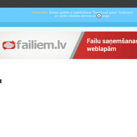
Uzmanību!
Dažām spēlēm ir saglabāšanas "Save\Load game" funkcijas!
un spēles reklāma aizveras ar
pogu.
t