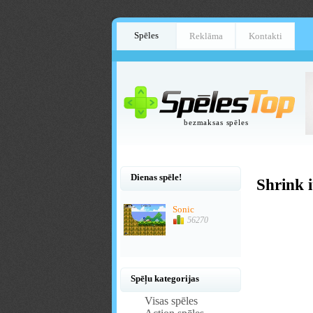
Spēles
Reklāma
Kontakti
bezmaksas spēles
Dienas spēle!
Shrink i
Sonic
56270
Spēļu kategorijas
Visas spēles