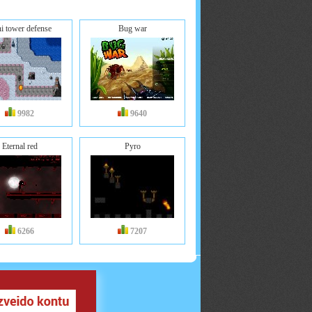
i tower defense
Bug war
9982
9640
Eternal red
Pyro
6266
7207