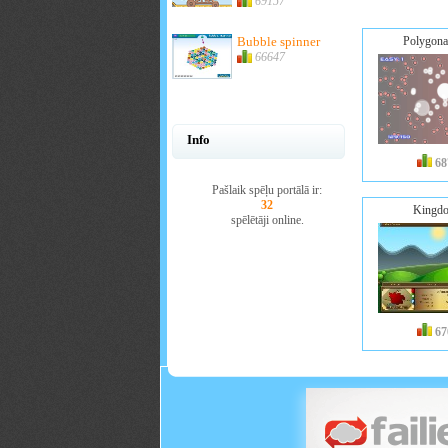
69157
Bubble spinner
Polygona
66647
Info
68
Pašlaik spēļu portālā ir:
32
Kingd
spēlētāji online.
67