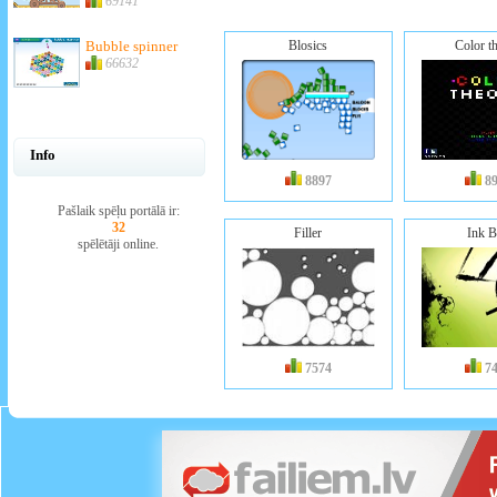
69141
Bubble spinner
Blosics
Color t
66632
Info
8897
8
Pašlaik spēļu portālā ir:
32
Filler
Ink B
spēlētāji online.
7574
7