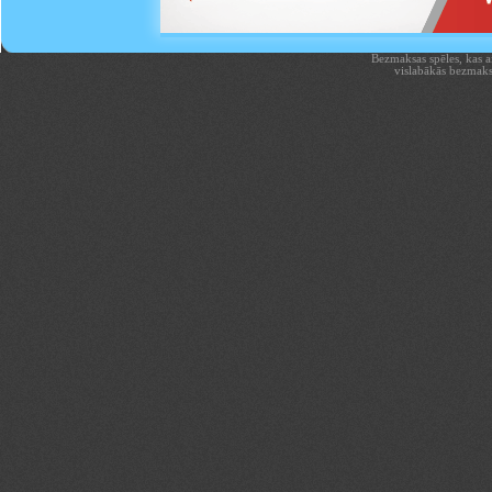
Bezmaksas spēles, kas aiz
vislabākās bezmaks