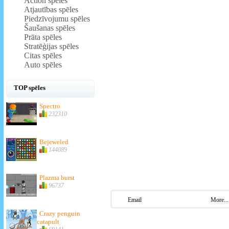
Action spēles
Atjautības spēles
Piedzīvojumu spēles
Šaušanas spēles
Prāta spēles
Stratēģijas spēles
Citas spēles
Auto spēles
TOP spēles
Spectro
232310
Bejeweled
144089
Plazma burst
96737
Email
More...
Crazy penguin
catapult