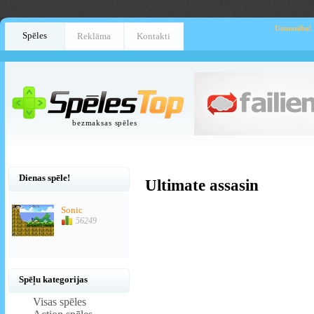
Uzmanību!
Spēles
Reklāma
Kontakti
bezmaksas spēles
Dienas spēle!
Ultimate assasin
Sonic
56249
Spēļu kategorijas
Visas spēles