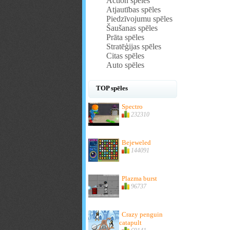
Action spēles
Atjautības spēles
Piedzīvojumu spēles
Šaušanas spēles
Prāta spēles
Stratēģijas spēles
Citas spēles
Auto spēles
TOP spēles
Spectro
232310
Bejeweled
144091
Plazma burst
96737
Crazy penguin
catapult