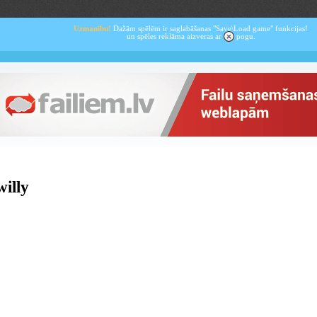
Uzmanību!
Dažām spēlēm ir saglabāšanas "Save\Load game" funkcijas!
un spēles reklāma aizveras ar
pogu.
illy