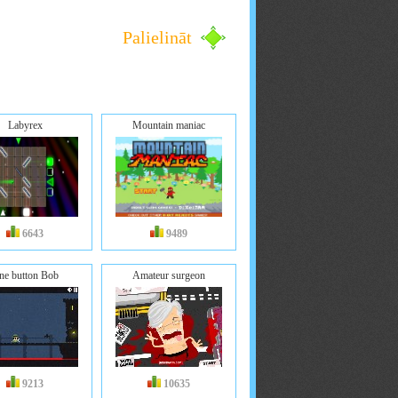
Palielināt
Labyrex
Mountain maniac
6643
9489
ne button Bob
Amateur surgeon
9213
10635