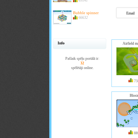
69141
Bubble spinner
Email
66632
Info
Airfield 
Pašlaik spēļu portālā ir:
32
spēlētāji online.
73
Blosi
88