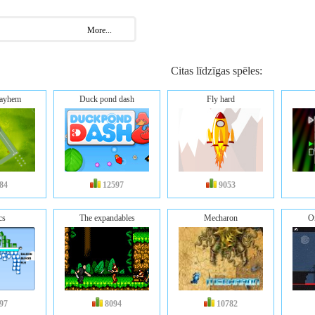
More...
Citas līdzīgas spēles:
mayhem
Duck pond dash
Fly hard
84
12597
9053
cs
The expandables
Mecharon
O
97
8094
10782