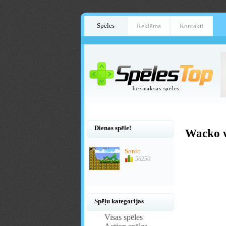
Spēles
Reklāma
Kontakti
bezmaksas spēles
Dienas spēle!
Wacko w
Sonic
56250
Spēļu kategorijas
Visas spēles