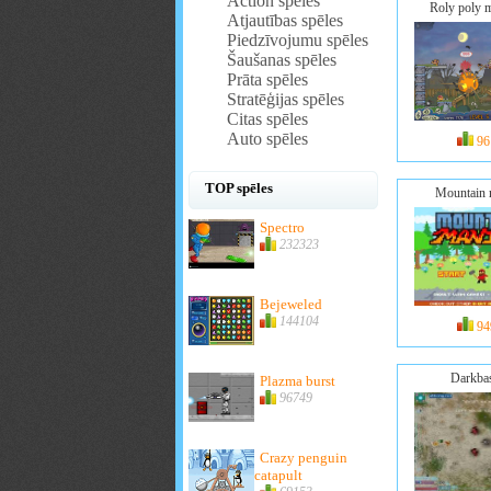
Action spēles
Roly poly 
Atjautības spēles
Piedzīvojumu spēles
Šaušanas spēles
Prāta spēles
Stratēģijas spēles
Citas spēles
Auto spēles
96
TOP spēles
Mountain 
Spectro
232323
Bejeweled
144104
94
Darkba
Plazma burst
96749
Crazy penguin
catapult