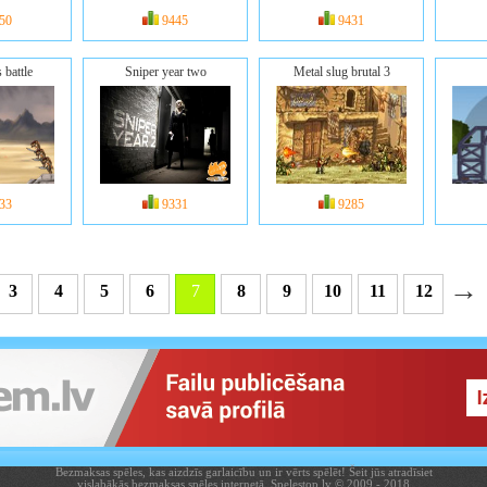
50
9445
9431
battle
Sniper year two
Metal slug brutal 3
33
9331
9285
→
3
4
5
6
7
8
9
10
11
12
Bezmaksas spēles, kas aizdzīs garlaicību un ir vērts spēlēt! Šeit jūs atradīsiet
vislabākās bezmaksas spēles internetā. Spelestop.lv © 2009 - 2018