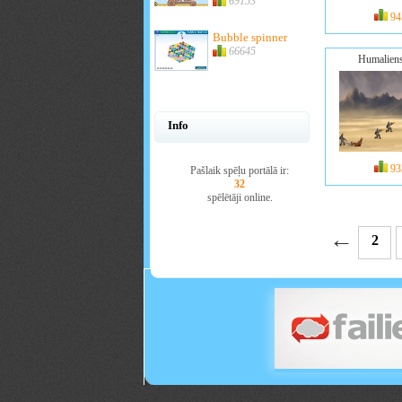
69153
94
Bubble spinner
66645
Humaliens 
Info
93
Pašlaik spēļu portālā ir:
32
spēlētāji online.
←
2