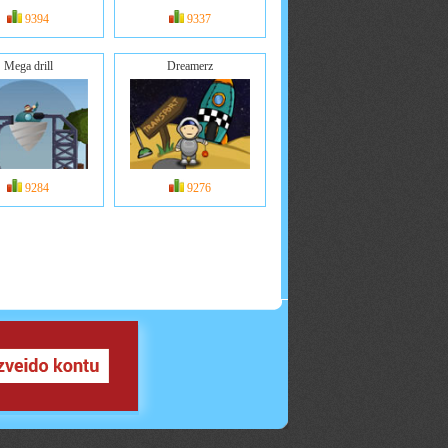
9394
9337
Mega drill
Dreamerz
9284
9276