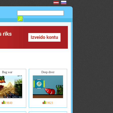
Bug war
Deep diver
9640
9621