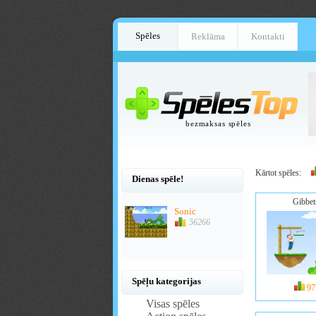
Spēles
Reklāma
Kontakti
bezmaksas spēles
Kārtot spēles:
Dienas spēle!
Gibbet
Sonic
56266
Spēļu kategorijas
97
Visas spēles