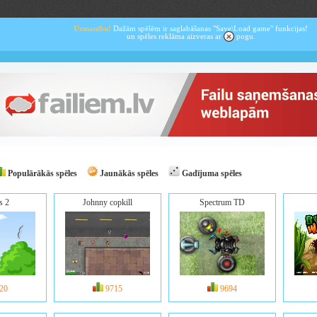
Uzmanību!
Dažām spēlēm ir saglabāšanas "Save\Load game" funkcijas!
un spēles reklāma aizveras ar
pogu.
Populārākās spēles
Jaunākās spēles
Gadījuma spēles
s 2
Johnny copkill
Spectrum TD
20
9715
9694