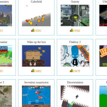
monsters
Cubefield
Antcity
Ult
13
9591
9566
maniac
Wake up the box
Flakboy 2
95
9482
9479
se 3
Invention suspension
Disorientation