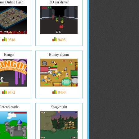
ima Online flash
3D car driver
9518
9495
Bango
Bunny charm
9472
9450
Defend castle
Stagknight