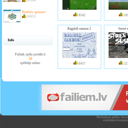
69164
Bubble spinner
8542
10
66653
Ragdoll cannon 2
Street 
Info
Pašlaik spēļu portālā ir:
32
spēlētāji online.
6457
22
Bezmaksas spēles, kas aiz
vislabākās bezmaks