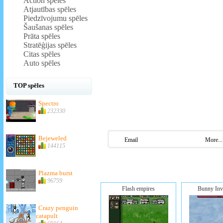
Action spēles
Atjautības spēles
Piedzīvojumu spēles
Šaušanas spēles
Prāta spēles
Stratēģijas spēles
Citas spēles
Auto spēles
TOP spēles
Spectro
232330
Bejeweled
Email
More...
144115
Plazma burst
96759
Flash empires
Bunny Inv
Crazy penguin
catapult