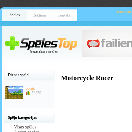
Uzmanību!
Spēles
Reklāma
Kontakti
bezmaksas spēles
Dienas spēle!
Motorcycle Racer
Sonic
56276
Spēļu kategorijas
Visas spēles