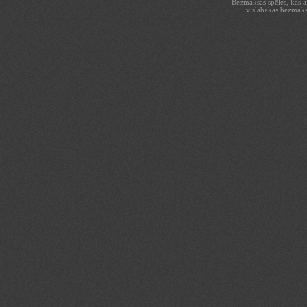
Bezmaksas spēles, kas aiz
vislabākās bezmaks