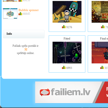
69153
Bubble spinner
66645
9276
7
Info
Fitted
Final n
Pašlaik spēļu portālā ir:
32
spēlētāji online.
6993
11