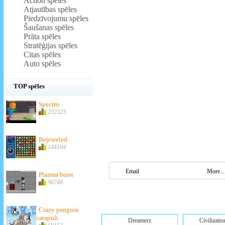
Action spēles
Atjautības spēles
Piedzīvojumu spēles
Šaušanas spēles
Prāta spēles
Stratēģijas spēles
Citas spēles
Auto spēles
TOP spēles
Spectro
232323
Bejeweled
144104
Email
More...
Plazma burst
96748
Crazy penguin
catapult
Dreamerz
Civilizati