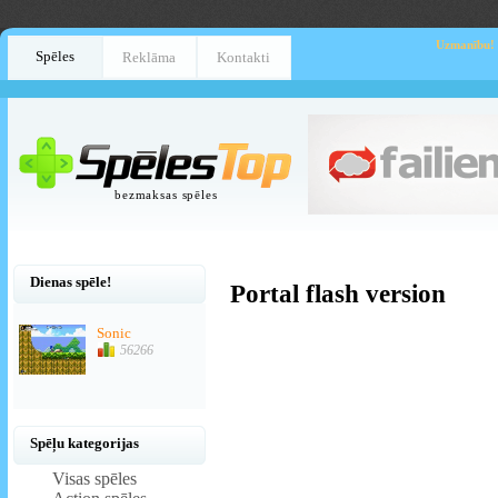
Uzmanību!
Spēles
Reklāma
Kontakti
bezmaksas spēles
Dienas spēle!
Portal flash version
Sonic
56266
Spēļu kategorijas
Visas spēles