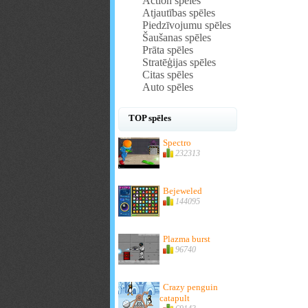
Action spēles
Atjautības spēles
Piedzīvojumu spēles
Šaušanas spēles
Prāta spēles
Stratēģijas spēles
Citas spēles
Auto spēles
TOP spēles
Spectro
232313
Bejeweled
144095
Plazma burst
96740
Crazy penguin
catapult