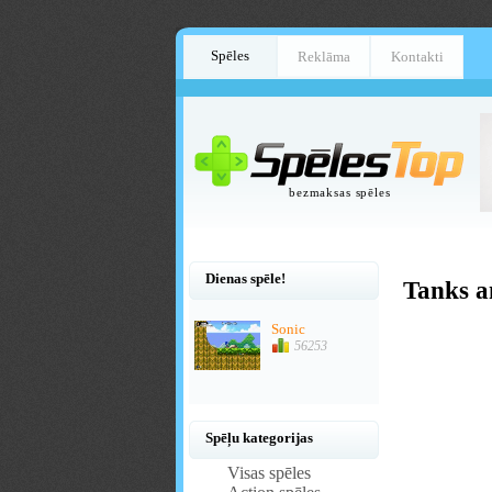
Spēles
Reklāma
Kontakti
bezmaksas spēles
Dienas spēle!
Tanks a
Sonic
56253
Spēļu kategorijas
Visas spēles