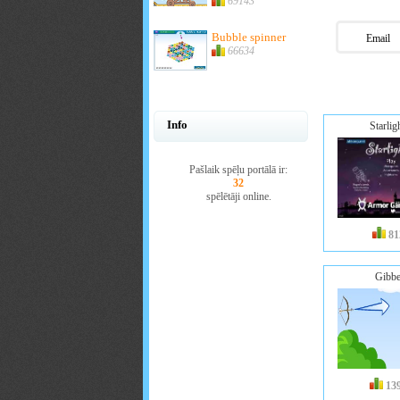
69143
Bubble spinner
Email
66634
Info
Starlig
Pašlaik spēļu portālā ir:
32
spēlētāji online.
81
Gibbe
13