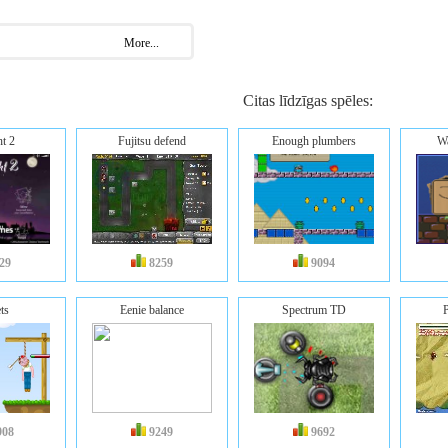
More...
Citas līdzīgas spēles:
ht 2
Fujitsu defend
Enough plumbers
Wa
29
8259
9094
ts
Eenie balance
Spectrum TD
908
9249
9692