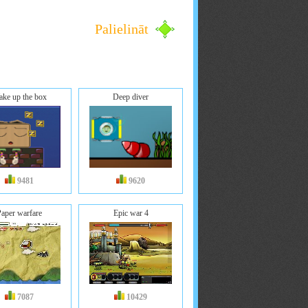
Palielināt
ke up the box
Deep diver
9481
9620
Paper warfare
Epic war 4
7087
10429