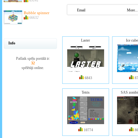
69141
Email
More...
Bubble spinner
66632
Laster
Ice cube
Info
Pašlaik spēļu portālā ir:
32
spēlētāji online.
6843
8
Tetris
SAS zombie
10774
8