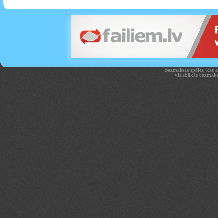
Bezmaksas spēles, kas aiz
vislabākās bezmaks