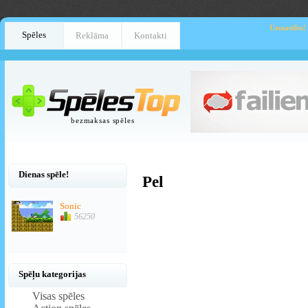
Uzmanību!
Spēles
Reklāma
Kontakti
bezmaksas spēles
Dienas spēle!
Pel
Sonic
56250
Spēļu kategorijas
Visas spēles