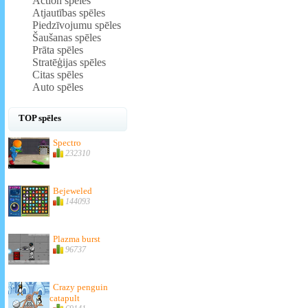
Action spēles
Atjautības spēles
Piedzīvojumu spēles
Šaušanas spēles
Prāta spēles
Stratēģijas spēles
Citas spēles
Auto spēles
TOP spēles
Spectro
232310
Bejeweled
144093
Plazma burst
96737
Crazy penguin
catapult