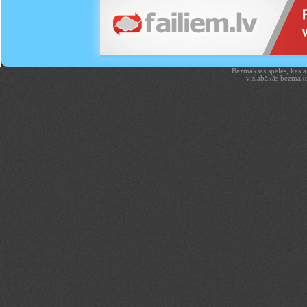
Bezmaksas spēles, kas aiz
vislabākās bezmaks