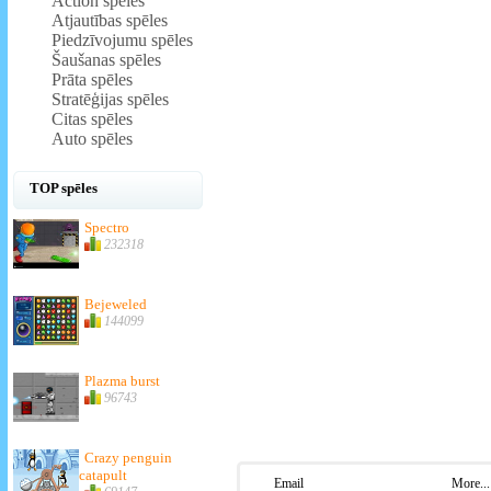
Action spēles
Atjautības spēles
Piedzīvojumu spēles
Šaušanas spēles
Prāta spēles
Stratēģijas spēles
Citas spēles
Auto spēles
TOP spēles
Spectro
232318
Bejeweled
144099
Plazma burst
96743
Crazy penguin
catapult
Email
More...