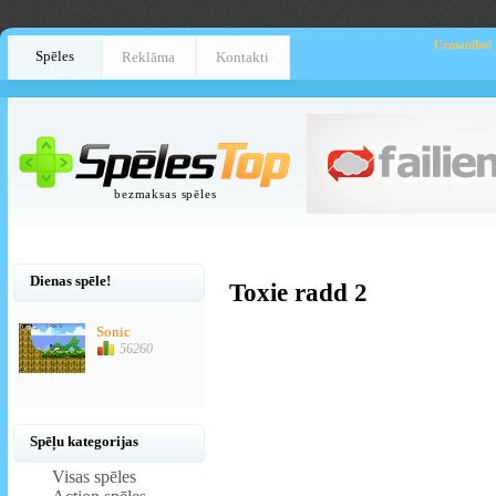
Uzmanību!
Spēles
Reklāma
Kontakti
bezmaksas spēles
Dienas spēle!
Toxie radd 2
Sonic
56260
Spēļu kategorijas
Visas spēles