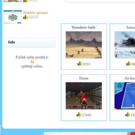
69147
Bubble spinner
66639
Humaliens battle
Icesc
Info
Pašlaik spēļu portālā ir:
32
9333
8
spēlētāji online.
Doom
Air ho
17044
10