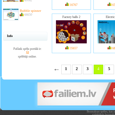
69162
16767
6
Bubble spinner
66650
Factory balls 2
Electri
Info
35657
6
Pašlaik spēļu portālā ir:
32
spēlētāji online.
←
1
2
3
4
5
Bezmaksas spēles, kas aiz
vislabākās bezmaks