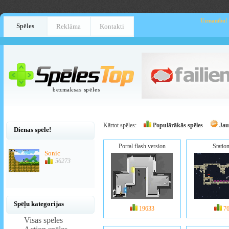
Uzmanību!
Spēles
Reklāma
Kontakti
bezmaksas spēles
Kārtot spēles:
Populārākās spēles
Jau
Dienas spēle!
Portal flash version
Statio
Sonic
56273
Spēļu kategorijas
19633
7
Visas spēles