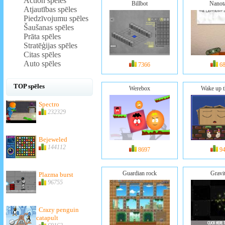
Action spēles
Billbot
Nanot
Atjautības spēles
Piedzīvojumu spēles
Šaušanas spēles
Prāta spēles
Stratēģijas spēles
Citas spēles
Auto spēles
7366
6
TOP spēles
Werebox
Wake up t
Spectro
232329
Bejeweled
144112
8697
9
Guardian rock
Gravi
Plazma burst
96755
Crazy penguin
catapult