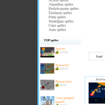
Action spēles
Atjautības spēles
Piedzīvojumu spēles
Šaušanas spēles
Prāta spēles
Stratēģijas spēles
Citas spēles
Auto spēles
TOP spēles
Spectro
232325
Email
Bejeweled
144107
Pixel ba
Plazma burst
96751
Crazy penguin
catapult