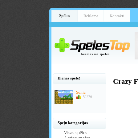
Spēles
Reklāma
Kontakti
bezmaksas spēles
Dienas spēle!
Crazy F
Sonic
56270
Spēļu kategorijas
Visas spēles