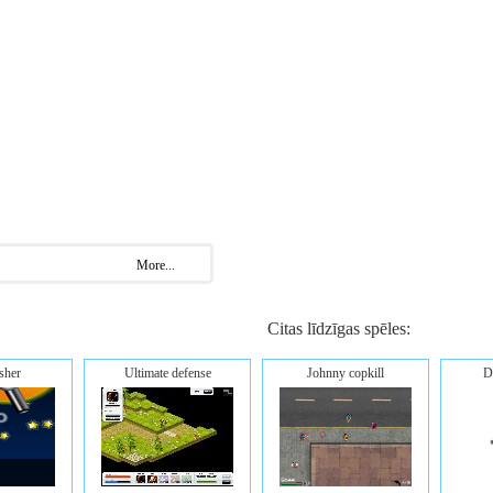
More...
Citas līdzīgas spēles:
sher
Ultimate defense
Johnny copkill
D