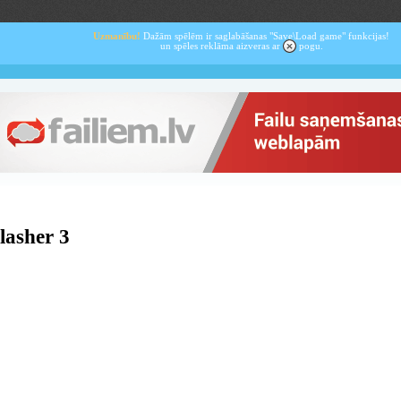
Uzmanību!
Dažām spēlēm ir saglabāšanas "Save\Load game" funkcijas!
un spēles reklāma aizveras ar
pogu.
lasher 3