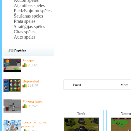
Action spēles
Atjautības spēles
Piedzīvojumu spēles
Šaušanas spēles
Prāta spēles
Stratēģijas spēles
Citas spēles
Auto spēles
TOP spēles
Spectro
232325
Bejeweled
Email
More...
144107
Plazma burst
96752
Trech
Necron
Crazy penguin
catapult