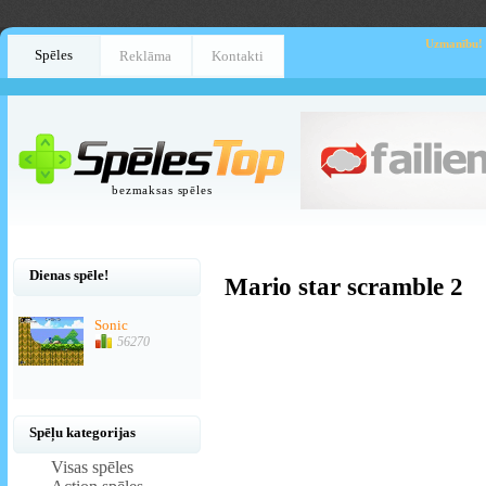
Uzmanību!
Spēles
Reklāma
Kontakti
bezmaksas spēles
Dienas spēle!
Mario star scramble 2
Sonic
56270
Spēļu kategorijas
Visas spēles