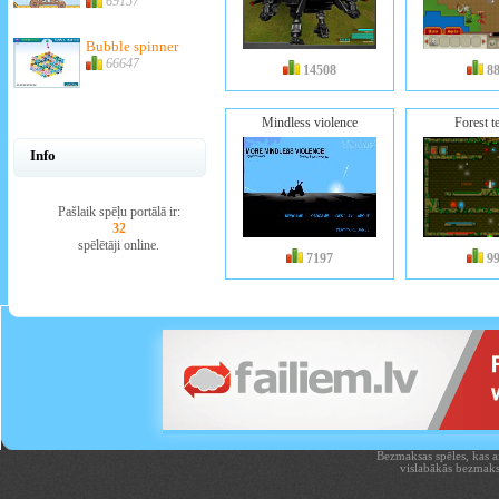
69157
Bubble spinner
66647
14508
8
Mindless violence
Forest t
Info
Pašlaik spēļu portālā ir:
32
spēlētāji online.
7197
9
Bezmaksas spēles, kas aiz
vislabākās bezmaks