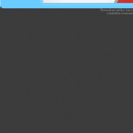
Bezmaksas spēles, kas aiz
vislabākās bezmaks