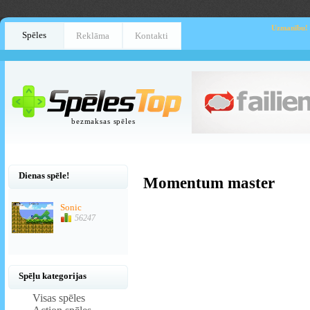
Uzmanību!
Spēles
Reklāma
Kontakti
bezmaksas spēles
Dienas spēle!
Momentum master
Sonic
56247
Spēļu kategorijas
Visas spēles