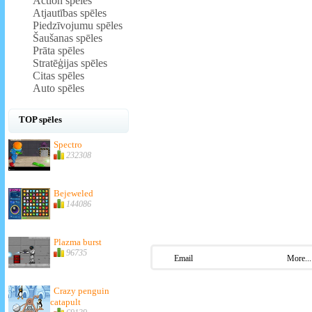
Action spēles
Atjautības spēles
Piedzīvojumu spēles
Šaušanas spēles
Prāta spēles
Stratēģijas spēles
Citas spēles
Auto spēles
TOP spēles
Spectro
232308
Bejeweled
144086
Plazma burst
96735
Email
More...
Crazy penguin
catapult